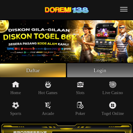
Beranda
Slot Online
Live Casino
Sportsbook
Arcade
Togel Online
Daftar
Login
Poker
Whatsapp
Home
Hot Games
Slots
Live Casino
Telegram
Sports
Arcade
Poker
Togel Online
Livechat