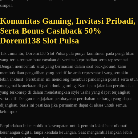
simpel.
Komunitas Gaming, Invitasi Pribadi,
Serta Bonus Cashback 50%
Doremi138 Slot Pulsa
Tak cuma itu, Doremi138 Slot Pulsa pula punya komitmen pada pengalihan
yang terus-terusan buat rayakan di versitas kepribadian serta representasi.
Dengan membentuk sifat yang bermacam dalam soal background, kami
membuktikan pengalihan yang positif ke arah representasi yang semakin
lebih inklusif. Perubahan ini menolong membuat pandangan positif serta utuh
mengenai keanekaan di pada dunia gaming. Kami pun jalankan perpindahan
yang terkonsep di dalam mendatangkan style usaha yang dapat terjangkau
serta adil. Dengan menjajakan pembayaran perubahan ke harga yang dapat
dijangkau, basis ini pastikan jika permainan dapat di akses untuk semua
kelompok.
Perpindahan ini membikin kesempatan untuk pemain lokal buat nikmati
kesenangan digital tanpa kendala keuangan. Saat mengambil langkah lebih