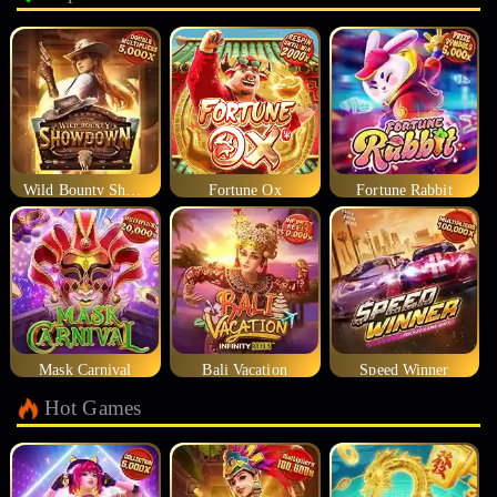
Wild Bounty Showdown
Fortune Ox
Fortune Rabbit
Mask Carnival
Bali Vacation
Speed Winner
Hot Games