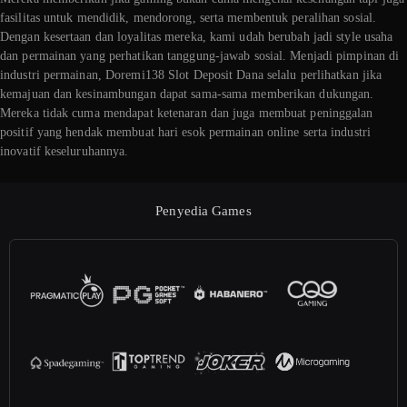
fasilitas untuk mendidik, mendorong, serta membentuk peralihan sosial.
Dengan kesertaan dan loyalitas mereka, kami udah berubah jadi style usaha
dan permainan yang perhatikan tanggung-jawab sosial. Menjadi pimpinan di
industri permainan, Doremi138 Slot Deposit Dana selalu perlihatkan jika
kemajuan dan kesinambungan dapat sama-sama memberikan dukungan.
Mereka tidak cuma mendapat ketenaran dan juga membuat peninggalan
positif yang hendak membuat hari esok permainan online serta industri
inovatif keseluruhannya.
Penyedia Games