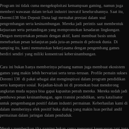
Program ini tidak cuma mengeksploitasi kemampuan gaming, namun juga
memberi wawasan dalam terkait industri inovatif keseluruhannya. Saat itu,
Doremi138 Slot Deposit Dana lagi memahat prestasi dalam soal
pengembangan serta kesinambungan. Mereka jadi perintis saat membentuk
kejuaraan serta pertandingan yang mempromokan kesadaran lingkungan.
Dengan menyertakan pemain dengan aktif, kami membuat basis untuk
menebarkan pesan kelanjutan pada juta-an pemain di pelosok dunia. Di
samping itu, kami memutuskan bekerjasama dengan pengembang games
berdiri sendiri yang miliki konsentrasi kebersinambungan.
Cara ini bukan hanya memberinya peluang namun juga membuat ekosistem
games yang makin lebih bervariasi serta terus-terusan. Profile pemain sukses
Doremi 138 di pakai sebagai alat menginspirasi dalam program pendidikan
serta kampanye sosial. Kejadian-kisah ini di promokan buat mendorong
angkatan muda supaya bisa gapai kapasitas penuh mereka. Mereka sudah jadi
pembawa pesan kesinambungan, agen transisi pendidikan, serta katalisator
untuk pengembangan positif dalam industri permainan. Keberhasilan kami di
dalam memberinya efek positif buka dialog yang makin luas perihal andil
permainan dalam jaringan dalam penduduk.
Mereka memberikan jika gaming bukan cuma mengenai kesenangan tapi juga