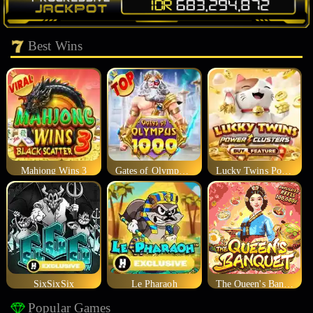
Best Wins
Mahjong Wins 3
Gates of Olympus 1000
Lucky Twins Power Clusters
SixSixSix
Le Pharaoh
The Queen's Banquet
Popular Games