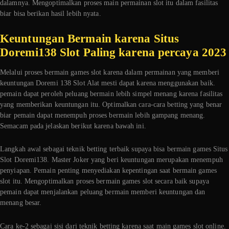
dalamnya. Mengoptimalkan proses main permainan slot itu dalam fasilitas
biar bisa berikan hasil lebih nyata.
Keuntungan Bermain karena Situs
Doremi138 Slot Paling karena percaya 2023
Melalui proses bermain games slot karena dalam permainan yang memberi
keuntungan Doremi 138 Slot Alat mesti dapat karena menggunakan baik.
pemain dapat peroleh peluang bermain lebih simpel menang karena fasilitas
yang memberikan keuntungan itu. Optimalkan cara-cara betting yang benar
biar pemain dapat menempuh proses bermain lebih gampang menang.
Semacam pada jelaskan berikut karena bawah ini.
Langkah awal sebagai teknik betting terbaik supaya bisa bermain games Situs
Slot Doremi138. Master Joker yang beri keuntungan merupakan menempuh
penyiapan. Pemain penting menyediakan kepentingan saat bermain games
slot itu. Mengoptimalkan proses bermain games slot secara baik supaya
pemain dapat menjalankan peluang bermain memberi keuntungan dan
menang besar.
Cara ke-2 sebagai sisi dari teknik betting karena saat main games slot online.