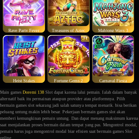
Rave Party Fever
Treasures of Aztec
Mahjong Ways 3
Heist Stakes
Fortune Gems 2
Carnaval Fiesta
Main games
Doremi 138
Slot dapat karena lalui pemain. Ialah dalam banyak
alternatif baik itu permainan ataupun provider atau platformnya. Pilih
bermain games slot sekarang jadi salah satunya tempat menarik. bisa berikan
peluang untung makin lebih besar. Pekerjaan bermain games slot akan
memberi kemungkinan pemain untung. Dan dapat menang maksimum karena
saat menjalankan proses bermain dalam tempat yang pas. Mengontrol modal,
pemain harus juga mengontrol modal biar efisien saat bermain games Slot
online